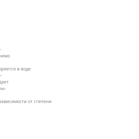
-
енимо
ряется в воде
-
дает
ры-
 зависимости от степени