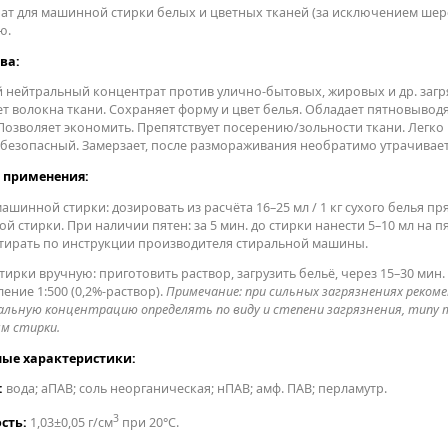
ат для машинной стирки белых и цветных тканей (за исключением шерс
ю.
ва:
 нейтральный концентрат против улично-бытовых, жировых и др. загря
т волокна ткани. Сохраняет форму и цвет белья. Обладает пятновывод
 Позволяет экономить. Препятствует посерению/зольности ткани. Легко
безопасный. Замерзает, после размораживания необратимо утрачивает
 применения:
машинной стирки: дозировать из расчёта 16–25 мл / 1 кг сухого белья п
й стирки. При наличии пятен: за 5 мин. до стирки нанести 5–10 мл на 
стирать по инструкции производителя стиральной машины.
 стирки вручную: приготовить раствор, загрузить бельё, через 15–30 м
ение 1:500 (0,2%-раствор).
Примечание: при сильных загрязнениях реком
льную концентрацию определять по виду и степени загрязнения, типу т
ям стирки.
ые характеристики:
:
вода; аПАВ; соль неорганическая; нПАВ; амф. ПАВ; перламутр.
3
сть:
1,03±0,05 г/см
при 20°С.