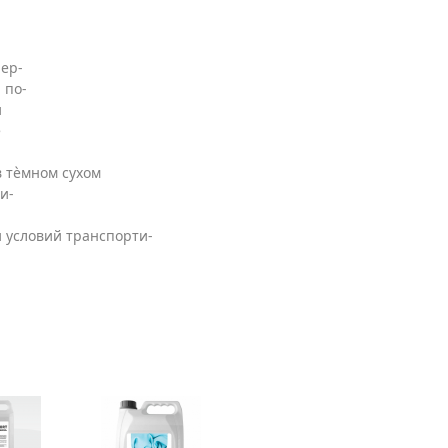
пер-
 по-
и
е
в тѐмном сухом
и-
и условий транспорти-