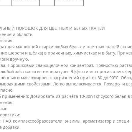
ЛЬНЫЙ ПОРОШОК ДЛЯ ЦВЕТНЫХ И БЕЛЫХ ТКАНЕЙ
чение и область
нения:
рат для машинной стирки любых белых и цветных тканей (за ис
ние шерсти и шѐлка) в прачечных, химчистках и в быту. Прим
ирки вручную.
тва: Порошковый слабощелочной концентрат. Полностью раство
е любой жѐсткости и температуры. Эффективно против атмосфер
венных и масложировых загрязнений при t от 30 до 90°С. Обла
выводящими свойствами. Легко выполаскивается. Пожаро- и вз
пасно.
 применения: Дозировать из расчѐта 10-30г/1кг сухого белья в
нения.
ные
еристики:
: ПАВ, комплексообразователи, энзимы, ароматизатор и специ-
е добавки.