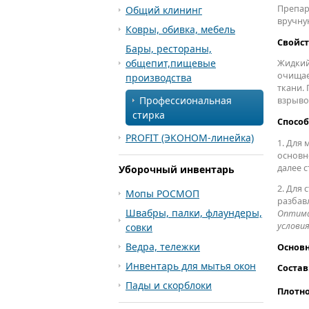
Препар
Общий клининг
вручну
Ковры, обивка, мебель
Свойст
Бары, рестораны,
общепит,пищевые
Жидкий
очищае
производства
ткани.
Профессиональная
взрыво
стирка
Способ
PROFIT (ЭКОНОМ-линейка)
1. Для 
основно
далее 
Уборочный инвентарь
2. Для
Мопы РОСМОП
разбавл
Швабры, палки, флаундеры,
Оптима
услови
совки
Ведра, тележки
Основн
Инвентарь для мытья окон
Состав
Пады и скорблоки
Плотно