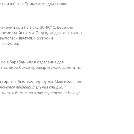
ти и шёлка). Применимо для стирки
знений при t стирки 30–90° С. Бережно
ящими свойствами. Подходит для всех типов
 выполаскивается. Пожаро- и
 свойства.
рямо в барабан или в отделение для
пятно, либо бельё предварительно замочить,
ин. стирать обычным порядком. Максимальное
ендуется предварительная стирка.
кани, жёсткости и температуре воды и др.