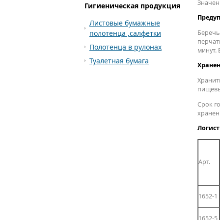
Значени
Гигиеническая продукция
Преду
Листовые бумажные
Беречь
полотенца ,cалфетки
перчат
Полотенца в рулонах
минут. 
Туалетная бумага
Хранен
Хранит
пищевы
Срок г
хранен
Логист
Арт.
1652-1
1652-5