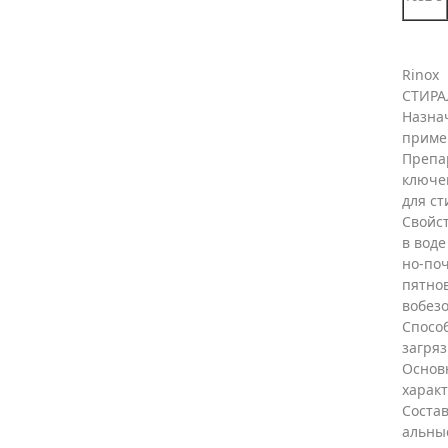
Rinox
СТИРА
Назна
приме
Препа
ключе
для ст
Свойс
в вод
но-поч
пятно
вобезо
Способ
загряз
Основ
характ
Состав
альны