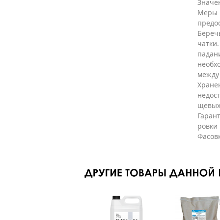
Значен
Меры
предо
Беречь
чатки.
падани
необхо
между
Хранен
недост
щевых 
Гарант
ровки 
Фасов