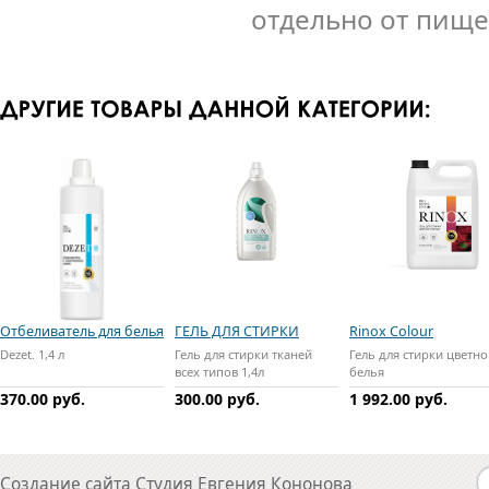
отдельно от пище
Отбеливатель для белья
ГЕЛЬ ДЛЯ СТИРКИ
Rinox Colour
"RINOX ЭКО-ГЕЛЬ"
Dezet. 1,4 л
Гель для стирки тканей
Гель для стирки цветно
всех типов 1,4л
белья
370.00 руб.
300.00 руб.
1 992.00 руб.
Создание сайта
Студия Евгения Кононова